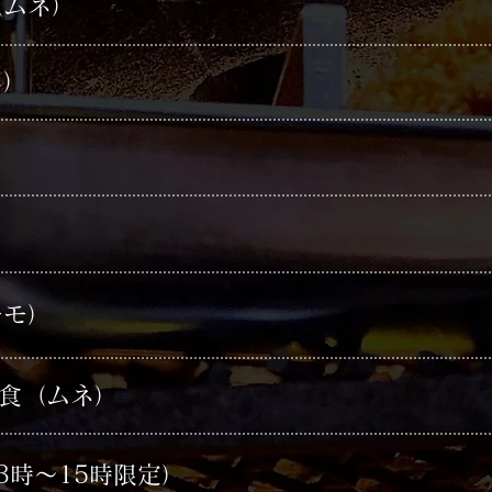
（ムネ）
ネ）
モモ）
定食（ムネ）
3時～15時限定）