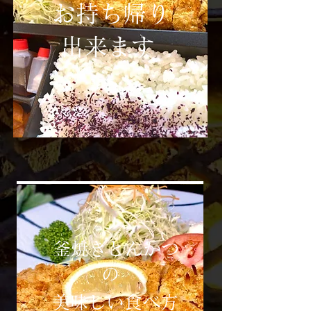
​お持ち帰り
​ 出来ます
釜焼きとんかつ
​ の​
美味しい食べ方