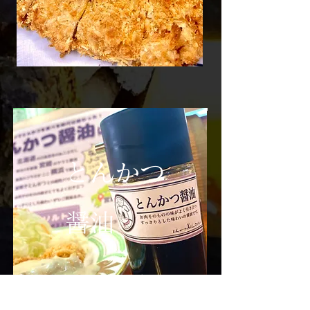
​とんかつ
醤油