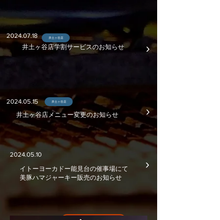
​2024.07.18
井土ヶ谷店
​›
​井土ヶ谷店学割サービスのお知らせ
​2024.05.15
井土ヶ谷店
​›
​井土ヶ谷店メニュー変更のお知らせ
​2024.05.10
​›
イトーヨーカドー能見台の催事場にて​
​美豚ハマジャーキー販売のお知らせ