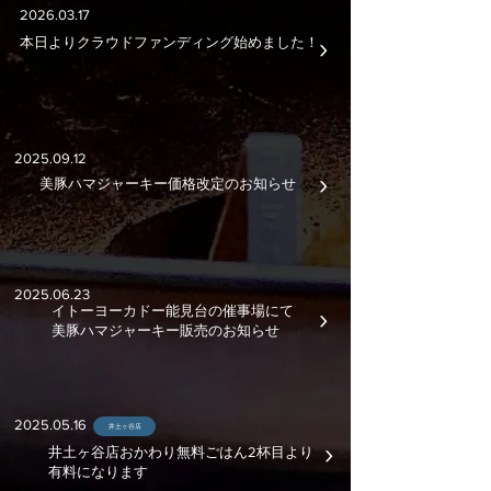
​2026.03.17
​›
​本日よりクラウドファンディング始めました！
​2025.09.12
​›
​美豚ハマジャーキー価格改定のお知らせ
​2025.06.23
​›
イトーヨーカドー能見台の催事場にて​
​美豚ハマジャーキー販売のお知らせ
​2025.05.16
井土ヶ谷店
​›
​井土ヶ谷店おかわり無料ごはん2杯目より
有料になります