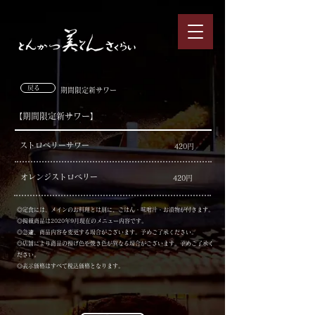
戻る
​期間限定新サワー
【期間限定新サワー】
​ストロベリーサワー
​420円
​オレンジストロベリー
​420円
​◎定食には、メインのお料理とは別に、ごはん・味噌汁・お漬物が付きます。
◎掲載商品は2020年9月現在のメニュー内容です。​
◎急遽、商品内容を変更する場合がございます。予めご了承ください。
​◎店舗により商品の揚げ色や焼き色が異なる場合がございます。予めご了承く
ださい。
​◎表示価格はすべて税込価格となります。​